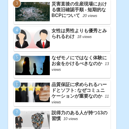
災害直後の生産現場におけ
る復旧確認手順 - 短期的な
BCPについて
20 views
女性は男性よりも優秀とみ
られるわけ
18 views
なぜモノにではなく体験に
お金をかけるべきなのか
13
views
品質保証に求められるハー
ドとソフト: なぜコミュニ
ケーションが重要なのか
11
views
説得力のある人が持つ13の
習慣
10 views