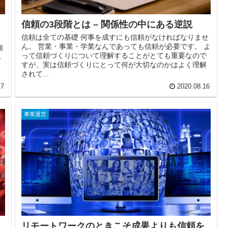
信頼の3段階とは – 関係性の中にある逆説
信頼は全ての基礎 何事を成すにも信頼がなければなりませ
ん。 営業・事業・学業なんであっても信頼が必要です。 よ
頻
って信頼づくりについて理解することがとても重要なので
ベ
すが、実は信頼づくりにとって何が大切なのかはよく理解
されて...
17
2020.08.16
事業運営
リモートワークのときこそ成果よりも信頼を