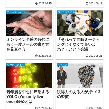
2021.06.25
2021.06.11
ワークスタイル
ワークスタイル
オンライン全盛の時代に
「それって同時ミーティ
もう一度メールの書き方
ングじゃなくて良いよ
を見直そう
ね？」という会議
2021.05.28
2021.05.21
ワークスタイル
キャリア
若年層を中心に席巻する
説得力のある人が持つ13
YOLO (You only live
の習慣
once)経済とは
2021.05.14
2021.05.07