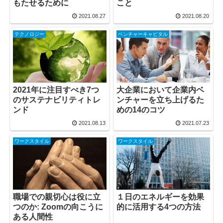
もたせるために
こと
2021.08.27
2021.08.20
テクノロジー
ベンチャーキャピタル
2021年に注目すべき7つ
大企業において企業内ベ
のサステナビリティトレ
ンチャーを立ち上げるた
ンド
めの14のコツ
2021.08.13
2021.07.23
ワークスタイル
ワークスタイル
職場での親切心は役に立
１日のエネルギーを効果
つのか: Zoomの向こうに
的に活用する4つの方法
ある人間性