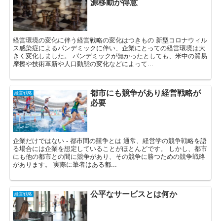
源移動が得意
経営環境の変化に伴う経営戦略の変化はつきもの 新型コロナウィル
ス感染症によるパンデミックに伴い、企業にとっての経営環境は大
きく変化しました。 パンデミックが無かったとしても、米中の貿易
摩擦や技術革新や人口動態の変化などによって...
都市にも競争があり経営戦略が
経営戦略
必要
企業だけではない - 都市間の競争とは 通常、経営学の競争戦略を語
る場合には企業を想定していることがほとんどです。 しかし、都市
にも他の都市との間に競争があり、その競争に勝つための競争戦略
があります。 実際に筆者はある都...
公平なサービスとは何か
経営戦略