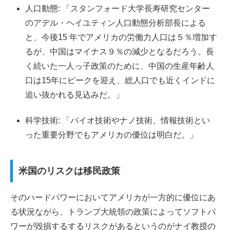
人口動態: 「スタンフォード大学長寿研究センター
のアデル・ヘイユティン人口動態分析部長による
と、今後15 年でアメリカの労働力人口は５％増加す
るが、中国はマイナス９％の減少となるだろう。長
く続いた一人っ子政策のために、中国の生産年齢人
口は15年にピークを迎え、総人口でも近くインドに
追い抜かれる見込みだ。」
科学技術: 「バイオ技術やナノ技術、情報技術とい
った重要分野でもアメリカの優位は明白だ。」
米国のリスクは移民政策
そのハードパワーにおいてアメリカが一方的に優位にあ
る状況ながら、トランプ大統領の政策によってソフトパ
ワーが毀損するするリスクがあるというのがナイ教授の