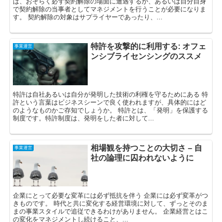
ば、おそらく必ず契約解除の場面に遭遇するか、あるいは自分自身
で契約解除の当事者としてマネジメントを行うことが必要になりま
す。 契約解除の対象はサプライヤーであったり、...
特許を攻撃的に利用する: オフェ
事業運営
ンシブライセンシングのススメ
特許は自社あるいは自分が発明した技術の利権を守るためにある 特
許という言葉はビジネスシーンで良く使われますが、具体的にはど
のようなものかご存知でしょうか。 特許とは、「発明」を保護する
制度です。特許制度は、発明をした者に対して...
相場観を持つことの大切さ – 自
事業運営
社の論理に囚われないように
企業にとって必要な変革には必ず抵抗を伴う 企業には必ず変革がつ
きものです。 時代と共に変化する経営環境に対して、ずっとそのま
まの事業スタイルで追従できるわけがありません。 企業経営とはこ
の変化をマネジメントし続けること、...