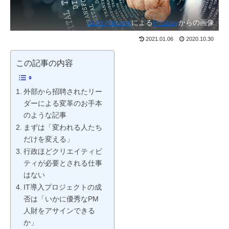
Gerd Altmann
による
Pixabay
からの画像
2021.01.06
2020.10.30
この記事の内容
外部から招聘されたリー
ダーによる変革のお手本
のような記事
まずは「変われる人たち
だけを変える」
行政ほどクリエイティビ
ティが必要とされる仕事
はない
IT導入プロジェクトの成
否は「いかに優秀なPM
人財をアサインできる
か」