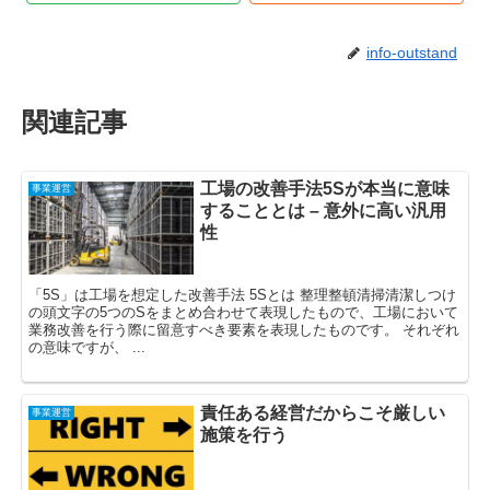
info-outstand
関連記事
工場の改善手法5Sが本当に意味
事業運営
することとは – 意外に高い汎用
性
「5S」は工場を想定した改善手法 5Sとは 整理整頓清掃清潔しつけ
の頭文字の5つのSをまとめ合わせて表現したもので、工場において
業務改善を行う際に留意すべき要素を表現したものです。 それぞれ
の意味ですが、 ...
責任ある経営だからこそ厳しい
事業運営
施策を行う