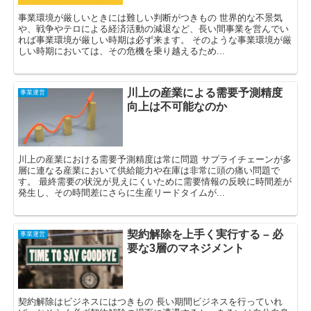
事業環境が厳しいときには難しい判断がつきもの 世界的な不景気
や、戦争やテロによる経済活動の減退など、長い間事業を営んでい
れば事業環境が厳しい時期は必ず来ます。 そのような事業環境が厳
しい時期においては、その危機を乗り越えるため...
川上の産業による需要予測精度
事業運営
向上は不可能なのか
川上の産業における需要予測精度は常に問題 サプライチェーンが多
層に連なる産業において供給能力や在庫は非常に頭の痛い問題で
す。 最終需要の状況が見えにくいために需要情報の反映に時間差が
発生し、その時間差にさらに生産リードタイムが...
契約解除を上手く実行する – 必
事業運営
要な3層のマネジメント
契約解除はビジネスにはつきもの 長い期間ビジネスを行っていれ