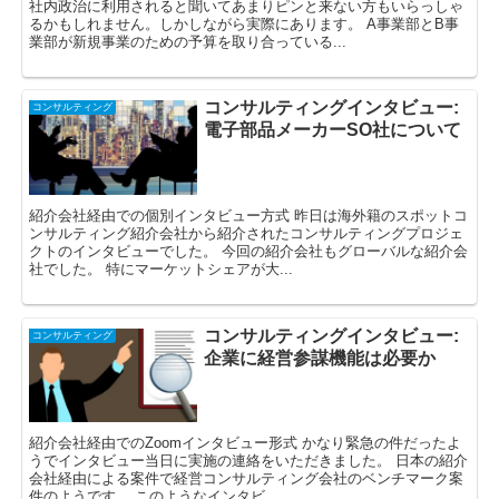
社内政治に利用されると聞いてあまりピンと来ない方もいらっしゃ
るかもしれません。しかしながら実際にあります。 A事業部とB事
業部が新規事業のための予算を取り合っている...
コンサルティングインタビュー:
コンサルティング
電子部品メーカーSO社について
紹介会社経由での個別インタビュー方式 昨日は海外籍のスポットコ
ンサルティング紹介会社から紹介されたコンサルティングプロジェ
クトのインタビューでした。 今回の紹介会社もグローバルな紹介会
社でした。 特にマーケットシェアが大...
コンサルティングインタビュー:
コンサルティング
企業に経営参謀機能は必要か
紹介会社経由でのZoomインタビュー形式 かなり緊急の件だったよ
うでインタビュー当日に実施の連絡をいただきました。 日本の紹介
会社経由による案件で経営コンサルティング会社のベンチマーク案
件のようです。 このようなインタビ...