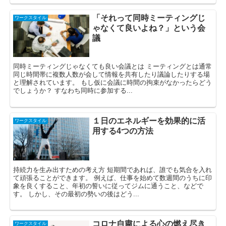
「それって同時ミーティングじ
ワークスタイル
ゃなくて良いよね？」という会
議
同時ミーティングじゃなくても良い会議とは ミーティングとは通常
同じ時間帯に複数人数が会して情報を共有したり議論したりする場
と理解されています。 もし仮に会議に時間の拘束がなかったらどう
でしょうか？ すなわち同時に参加する...
１日のエネルギーを効果的に活
ワークスタイル
用する4つの方法
持続力を生み出すための考え方 短期間であれば、誰でも気合を入れ
て頑張ることができます。 例えば、仕事を始めて数週間のうちに印
象を良くすること、年初の誓いに従ってジムに通うこと、などで
す。 しかし、その最初の勢いの後はどう...
コロナ自粛による心の燃え尽き
ワークスタイル