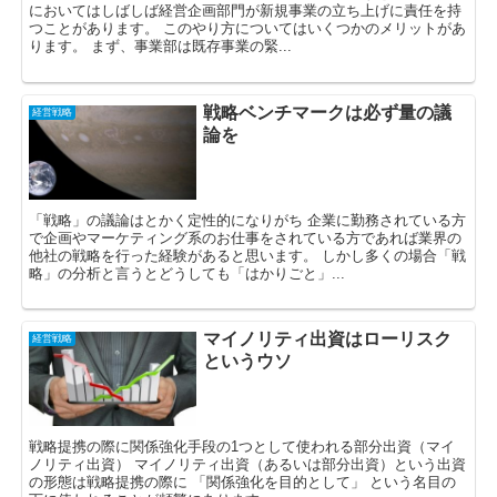
においてはしばしば経営企画部門が新規事業の立ち上げに責任を持
つことがあります。 このやり方についてはいくつかのメリットがあ
ります。 まず、事業部は既存事業の緊...
戦略ベンチマークは必ず量の議
経営戦略
論を
「戦略」の議論はとかく定性的になりがち 企業に勤務されている方
で企画やマーケティング系のお仕事をされている方であれば業界の
他社の戦略を行った経験があると思います。 しかし多くの場合「戦
略」の分析と言うとどうしても「はかりごと」...
マイノリティ出資はローリスク
経営戦略
というウソ
戦略提携の際に関係強化手段の1つとして使われる部分出資（マイ
ノリティ出資） マイノリティ出資（あるいは部分出資）という出資
の形態は戦略提携の際に 「関係強化を目的として」 という名目の