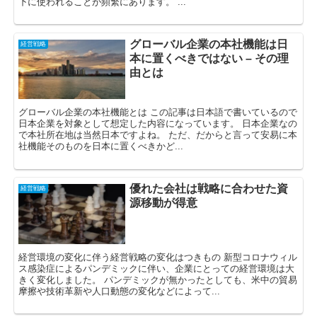
下に使われることが頻繁にあります。 ...
グローバル企業の本社機能は日
経営戦略
本に置くべきではない – その理
由とは
グローバル企業の本社機能とは この記事は日本語で書いているので
日本企業を対象として想定した内容になっています。 日本企業なの
で本社所在地は当然日本ですよね。 ただ、だからと言って安易に本
社機能そのものを日本に置くべきかど...
優れた会社は戦略に合わせた資
経営戦略
源移動が得意
経営環境の変化に伴う経営戦略の変化はつきもの 新型コロナウィル
ス感染症によるパンデミックに伴い、企業にとっての経営環境は大
きく変化しました。 パンデミックが無かったとしても、米中の貿易
摩擦や技術革新や人口動態の変化などによって...