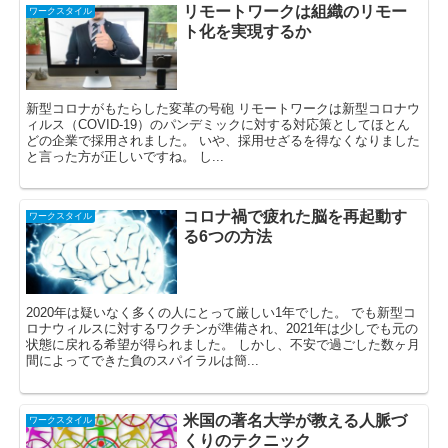
リモートワークは組織のリモー
ワークスタイル
ト化を実現するか
新型コロナがもたらした変革の号砲 リモートワークは新型コロナウ
ィルス（COVID-19）のパンデミックに対する対応策としてほとん
どの企業で採用されました。 いや、採用せざるを得なくなりました
と言った方が正しいですね。 し...
コロナ禍で疲れた脳を再起動す
ワークスタイル
る6つの方法
2020年は疑いなく多くの人にとって厳しい1年でした。 でも新型コ
ロナウィルスに対するワクチンが準備され、2021年は少しでも元の
状態に戻れる希望が得られました。 しかし、不安で過ごした数ヶ月
間によってできた負のスパイラルは簡...
米国の著名大学が教える人脈づ
ワークスタイル
くりのテクニック