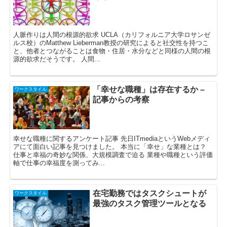
人脈作りは人間の根源的欲求 UCLA（カリフォルニア大学ロサンゼ
ルス校）のMatthew Lieberman教授の研究によると社交性を持つこ
と、他者とつながることは食物・住居・水分などと同様の人間の根
源的欲求だそうです。 人間...
「幸せな職種」は存在するか –
ワークスタイル
記事からの考察
幸せな職種に関するアンケート記事 先日ITmediaというWebメディ
アにて面白い記事を見つけました。 本当に「幸せ」な業種とは？
仕事と幸福の奇妙な関係、大規模調査で迫る 業種や職種という評価
軸で仕事の幸福度を測ってみ...
在宅勤務ではタスクシュートが
ワークスタイル
最強のタスク管理ツールとなる