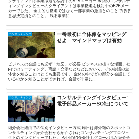
クライアントは事業撤退を検討中のB2Bメーカー 今回のコンサルテ
ィングインタビューのクライアントは事業撤退を検討中のB2Bメー
カーでした。 全面的な撤退ではなく一部事業の撤退とのことでほぼ
意思決定済とのこと。 残る事業に...
一番最初に全体像をマッピング
コンサルティング
せよ – マインドマップは有効
ビジネスの会話にも必ず「地図」が必要 ビジネスの様々な場面、社
内でのミーティング、商談・交渉などなどにおいて、その会話の全
体像を知ることはとても重要です。 全体の中でどの部分を会話して
いるのかを知ることができれば、会話が非常に...
コンサルティングインタビュー:
コンサルティング
電子部品メーカーSO社について
紹介会社経由での個別インタビュー方式 昨日は海外籍のスポットコ
ンサルティング紹介会社から紹介されたコンサルティングプロジェ
クトのインタビューでした。 今回の紹介会社もグローバルな紹介会