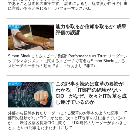
であることは周知の事実です。 調査によると、従業員が自分の仕事
に意義があると感じると、パフォーマンスが3...
能力を取るか信頼を取るか: 成果
事業運営
評価の誤謬
Simon Sinekによるスピーチ動画: Performance vs Trust リーダーシ
ップやマネジメントに関するスピーチで有名なSimon Sinekによる
スピーチの一部分の動画です。 2分あまりで非常に...
この記事を読めば変革の要諦が
事業運営
わかる: 「IT部門の経験がない
CIO」がなぜ、次々とIT改革を成
し遂げているのか
外部から招聘されたリーダーによる変革のお手本のような記事 「IT
部門の経験がないCIO」がなぜ、次々とIT改革を成し遂げているの
か——渋谷区副区長兼CIOに聞く、「DX時代のリーダーがすべきこ
と」 という記事をたまたま目にして...