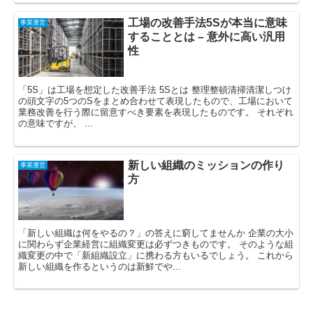
工場の改善手法5Sが本当に意味
事業運営
することとは – 意外に高い汎用
性
「5S」は工場を想定した改善手法 5Sとは 整理整頓清掃清潔しつけ
の頭文字の5つのSをまとめ合わせて表現したもので、工場において
業務改善を行う際に留意すべき要素を表現したものです。 それぞれ
の意味ですが、 ...
新しい組織のミッションの作り
事業運営
方
「新しい組織は何をやるの？」の答えに窮してませんか 企業の大小
に関わらず企業経営に組織変更は必ずつきものです。 そのような組
織変更の中で「新組織設立」に携わる方もいるでしょう。 これから
新しい組織を作るというのは新鮮でや...