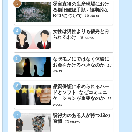
災害直後の生産現場におけ
る復旧確認手順 - 短期的な
BCPについて
19 views
女性は男性よりも優秀とみ
られるわけ
19 views
なぜモノにではなく体験に
お金をかけるべきなのか
13
views
品質保証に求められるハー
ドとソフト: なぜコミュニ
ケーションが重要なのか
11
views
説得力のある人が持つ13の
習慣
10 views