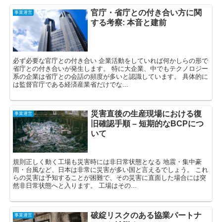
官庁・省庁との付き合い方に関
事業運営
する考察: 本音と建前
必ず必要な官庁との付き合い 企業活動をしていれば何かしらの形で
省庁との付き合いが発生します。 特に大企業、中でもテクノロジー
系の企業は省庁との会話の頻度が多いと認識しています。 具体的に
は監督官庁である経済産業省だけでな...
災害直後の生産現場における復
事業運営
旧確認手順 – 短期的なBCPにつ
いて
規則正しく動く工場も災害時には非日常状態となる 地震・集中豪
雨・台風など、日本は非常に災害が多い国と言えるでしょう。 これ
らの災害は予知することが困難で、その災害に直面した場合には突
然非日常状態へと入ります。 工場はその...
破綻リスクのある協業パートナ
事業運営