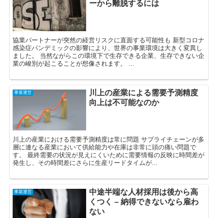
ーから離脱するには
協業パートナーが突然の経営リスクに直面する可能性も 新型コロナ
感染症パンデミックの影響により、世界の事業環境は大きく変異し
ました。 当然ながらこの環境下で生存できる企業、生存できない企
業の峻別が起こることが想像されます。 ...
川上の産業による需要予測精度
事業運営
向上は不可能なのか
川上の産業における需要予測精度は常に問題 サプライチェーンが多
層に連なる産業において供給能力や在庫は非常に頭の痛い問題で
す。 最終需要の状況が見えにくいために需要情報の反映に時間差が
発生し、その時間差にさらに生産リードタイムが...
中途半端な人材採用は後から高
事業運営
くつく – 納得できないなら雇わ
ない