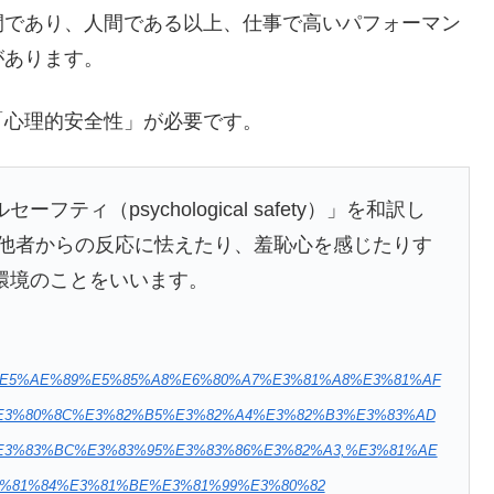
間であり、人間である以上、仕事で高いパフォーマン
があります。
「心理的安全性」が必要です。
ィ（psychological safety）」を和訳し
 他者からの反応に怯えたり、羞恥心を感じたりす
環境のことをいいます。
84%E5%AE%89%E5%85%A8%E6%80%A7%E3%81%A8%E3%81%AF
3%80%8C%E3%82%B5%E3%82%A4%E3%82%B3%E3%83%AD
3%83%BC%E3%83%95%E3%83%86%E3%82%A3,%E3%81%AE
%81%84%E3%81%BE%E3%81%99%E3%80%82