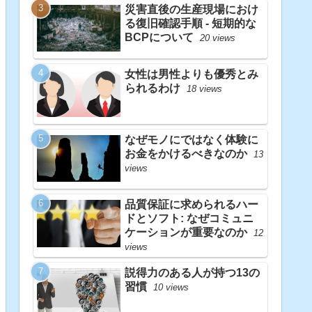
災害直後の生産現場におけ
る復旧確認手順 - 短期的な
BCPについて
20 views
女性は男性よりも優秀とみ
られるわけ
18 views
なぜモノにではなく体験に
お金をかけるべきなのか
13
views
品質保証に求められるハー
ドとソフト: なぜコミュニ
ケーションが重要なのか
12
views
説得力のある人が持つ13の
習慣
10 views