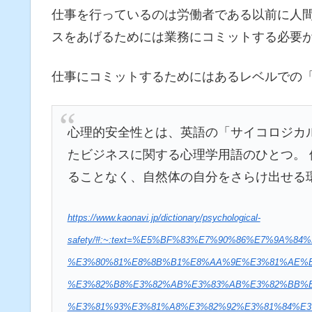
仕事を行っているのは労働者である以前に人
スをあげるためには業務にコミットする必要
仕事にコミットするためにはあるレベルでの
心理的安全性とは、英語の「サイコロジカルセーフテ
たビジネスに関する心理学用語のひとつ。
ることなく、自然体の自分をさらけ出せる
https://www.kaonavi.jp/dictionary/psychological-
safety/#:~:text=%E5%BF%83%E7%90%86%E7%9A%
%E3%80%81%E8%8B%B1%E8%AA%9E%E3%81%AE%E
%E3%82%B8%E3%82%AB%E3%83%AB%E3%82%BB%E
%E3%81%93%E3%81%A8%E3%82%92%E3%81%84%E3