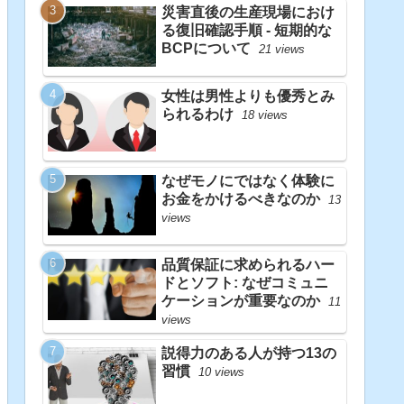
災害直後の生産現場におけ
る復旧確認手順 - 短期的な
BCPについて
21 views
女性は男性よりも優秀とみ
られるわけ
18 views
なぜモノにではなく体験に
お金をかけるべきなのか
13
views
品質保証に求められるハー
ドとソフト: なぜコミュニ
ケーションが重要なのか
11
views
説得力のある人が持つ13の
習慣
10 views