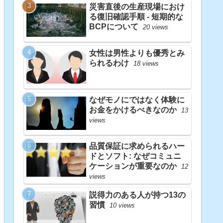
災害直後の生産現場におけ
る復旧確認手順 - 短期的な
BCPについて
20 views
女性は男性よりも優秀とみ
られるわけ
18 views
なぜモノにではなく体験に
お金をかけるべきなのか
13
views
品質保証に求められるハー
ドとソフト: なぜコミュニ
ケーションが重要なのか
12
views
説得力のある人が持つ13の
習慣
10 views