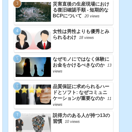
災害直後の生産現場におけ
る復旧確認手順 - 短期的な
BCPについて
20 views
女性は男性よりも優秀とみ
られるわけ
18 views
なぜモノにではなく体験に
お金をかけるべきなのか
13
views
品質保証に求められるハー
ドとソフト: なぜコミュニ
ケーションが重要なのか
11
views
説得力のある人が持つ13の
習慣
10 views