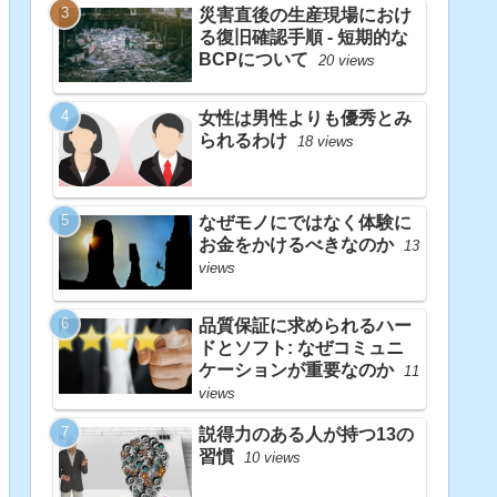
災害直後の生産現場におけ
る復旧確認手順 - 短期的な
BCPについて
20 views
女性は男性よりも優秀とみ
られるわけ
18 views
なぜモノにではなく体験に
お金をかけるべきなのか
13
views
品質保証に求められるハー
ドとソフト: なぜコミュニ
ケーションが重要なのか
11
views
説得力のある人が持つ13の
習慣
10 views