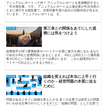
アニュアルレポートって何？ アニュアルレポートを直接翻訳すると
「年次報告書」です。 アニュアルレポートは上場企業が年次決算の
ときに発行する報告書で、決算対象年度の会社の活動内容が含まれ
ています。 アニュアルレポートは、主...
第三者との関係をあてにした提
経営戦略
携には気をつけよう
提携相手が持つ重要顧客やパートナー企業に魅力を感じるか あなた
の会社がA社と提携関係にあるとします。 A社にはB社という優良顧
客やC社という販売パートナー企業がいます。 これら顧客B社やパ
ートナーC社はもしかするとA社と...
組織を変えれば本当に上手く行
経営戦略
くのか – 経営問題の本質に迫る
ために
問題があるとすぐに組織を変えたがる 多くの企業では経営上の問題
やいわゆる仕事のやりにくさをすぐに「組織の問題」として位置づ