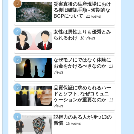
災害直後の生産現場におけ
る復旧確認手順 - 短期的な
BCPについて
21 views
女性は男性よりも優秀とみ
られるわけ
18 views
なぜモノにではなく体験に
お金をかけるべきなのか
13
views
品質保証に求められるハー
ドとソフト: なぜコミュニ
ケーションが重要なのか
11
views
説得力のある人が持つ13の
習慣
10 views