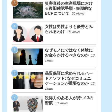
災害直後の生産現場におけ
る復旧確認手順 - 短期的な
BCPについて
20 views
女性は男性よりも優秀とみ
られるわけ
18 views
なぜモノにではなく体験に
お金をかけるべきなのか
13
views
品質保証に求められるハー
ドとソフト: なぜコミュニ
ケーションが重要なのか
12
views
説得力のある人が持つ13の
習慣
10 views