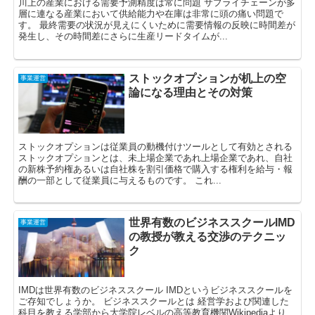
川上の産業における需要予測精度は常に問題 サプライチェーンが多
層に連なる産業において供給能力や在庫は非常に頭の痛い問題で
す。 最終需要の状況が見えにくいために需要情報の反映に時間差が
発生し、その時間差にさらに生産リードタイムが...
ストックオプションが机上の空
事業運営
論になる理由とその対策
ストックオプションは従業員の動機付けツールとして有効とされる
ストックオプションとは、未上場企業であれ上場企業であれ、自社
の新株予約権あるいは自社株を割引価格で購入する権利を給与・報
酬の一部として従業員に与えるものです。 これ...
世界有数のビジネススクールIMD
事業運営
の教授が教える交渉のテクニッ
ク
IMDは世界有数のビジネススクール IMDというビジネススクールを
ご存知でしょうか。 ビジネススクールとは 経営学および関連した
科目を教える学部から大学院レベルの高等教育機関Wikipediaより