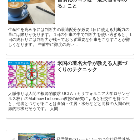
る」こと
生産性を高めるには判断力の最適配分が必要 1日に使える判断力の
量には限りがあります。 1日の仕事の中で判断力を使い過ぎると、1
日の終わりには判断力が残っておらず重要な仕事をこなすことが難
しくなります。 午前中に難度の高い...
米国の著名大学が教える人脈づ
ワークスタイル
くりのテクニック
人脈作りは人間の根源的欲求 UCLA（カリフォルニア大学ロサンゼ
ルス校）のMatthew Lieberman教授の研究によると社交性を持つこ
と、他者とつながることは食物・住居・水分などと同様の人間の根
源的欲求だそうです。 人間...
経営戦略フレームワークは会社経営以外