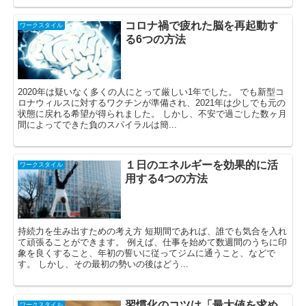
コロナ禍で疲れた脳を再起動す
ワークスタイル
る6つの方法
2020年は疑いなく多くの人にとって厳しい1年でした。 でも新型コ
ロナウィルスに対するワクチンが準備され、2021年は少しでも元の
状態に戻れる希望が得られました。 しかし、不安で過ごした数ヶ月
間によってできた負のスパイラルは簡...
１日のエネルギーを効果的に活
ワークスタイル
用する4つの方法
持続力を生み出すための考え方 短期間であれば、誰でも気合を入れ
て頑張ることができます。 例えば、仕事を始めて数週間のうちに印
象を良くすること、年初の誓いに従ってジムに通うこと、などで
す。 しかし、その最初の勢いの後はどう...
習慣化のコツは「最大値を求め
ワークスタイル