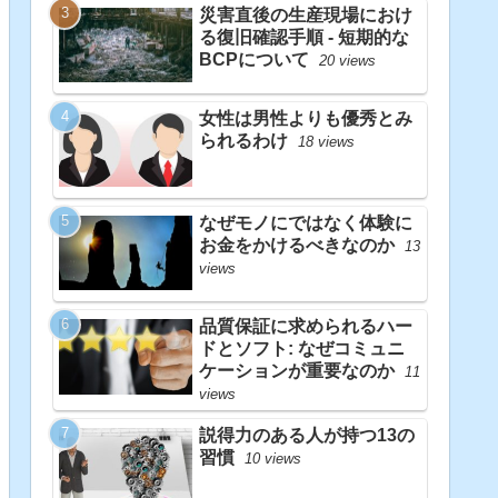
災害直後の生産現場におけ
る復旧確認手順 - 短期的な
BCPについて
20 views
女性は男性よりも優秀とみ
られるわけ
18 views
なぜモノにではなく体験に
お金をかけるべきなのか
13
views
品質保証に求められるハー
ドとソフト: なぜコミュニ
ケーションが重要なのか
11
views
説得力のある人が持つ13の
習慣
10 views