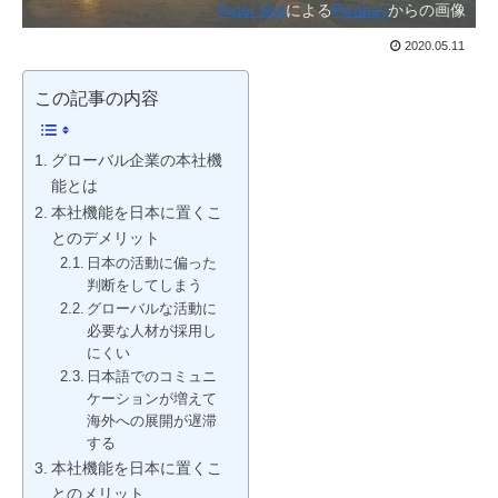
Peter Mol
による
Pixabay
からの画像
2020.05.11
この記事の内容
グローバル企業の本社機
能とは
本社機能を日本に置くこ
とのデメリット
日本の活動に偏った
判断をしてしまう
グローバルな活動に
必要な人材が採用し
にくい
日本語でのコミュニ
ケーションが増えて
海外への展開が遅滞
する
本社機能を日本に置くこ
とのメリット