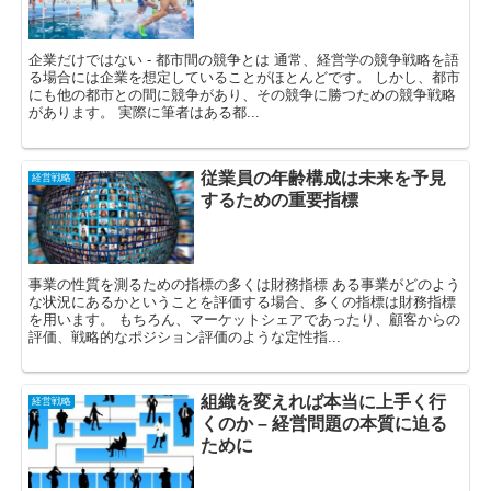
企業だけではない - 都市間の競争とは 通常、経営学の競争戦略を語
る場合には企業を想定していることがほとんどです。 しかし、都市
にも他の都市との間に競争があり、その競争に勝つための競争戦略
があります。 実際に筆者はある都...
従業員の年齢構成は未来を予見
経営戦略
するための重要指標
事業の性質を測るための指標の多くは財務指標 ある事業がどのよう
な状況にあるかということを評価する場合、多くの指標は財務指標
を用います。 もちろん、マーケットシェアであったり、顧客からの
評価、戦略的なポジション評価のような定性指...
組織を変えれば本当に上手く行
経営戦略
くのか – 経営問題の本質に迫る
ために