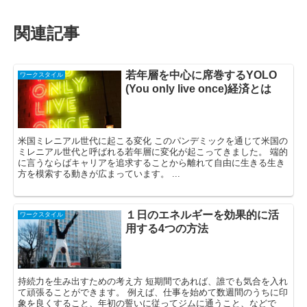
関連記事
若年層を中心に席巻するYOLO
ワークスタイル
(You only live once)経済とは
米国ミレニアル世代に起こる変化 このパンデミックを通じて米国の
ミレニアル世代と呼ばれる若年層に変化が起こってきました。 端的
に言うならばキャリアを追求することから離れて自由に生きる生き
方を模索する動きが広まっています。 ...
１日のエネルギーを効果的に活
ワークスタイル
用する4つの方法
持続力を生み出すための考え方 短期間であれば、誰でも気合を入れ
て頑張ることができます。 例えば、仕事を始めて数週間のうちに印
象を良くすること、年初の誓いに従ってジムに通うこと、などで