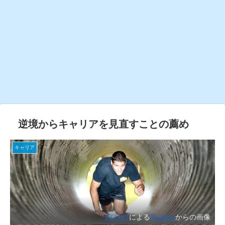
逆境からキャリアを見直すことの薦め
キャリア
272447
による
Pixabay
からの画像