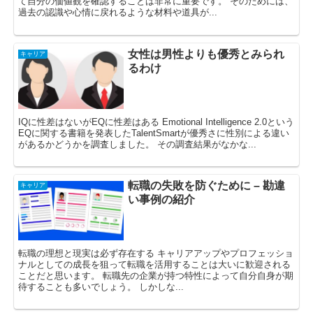
て自分の価値観を確認することは非常に重要です。 そのためには、
過去の認識や心情に戻れるような材料や道具が...
女性は男性よりも優秀とみられ
キャリア
るわけ
IQに性差はないがEQに性差はある Emotional Intelligence 2.0という
EQに関する書籍を発表したTalentSmartが優秀さに性別による違い
があるかどうかを調査しました。 その調査結果がなかな...
転職の失敗を防ぐために – 勘違
キャリア
い事例の紹介
転職の理想と現実は必ず存在する キャリアアップやプロフェッショ
ナルとしての成長を狙って転職を活用することは大いに歓迎される
ことだと思います。 転職先の企業が持つ特性によって自分自身が期
待することも多いでしょう。 しかしな...