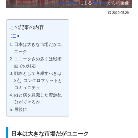
zauber2011
による
Pixabay
からの画像
2020.05.29
この記事の内容
日本は大きな市場だがユ
ニーク
ユニークさの多くは戦術
面での対応
戦略として考慮すべきは
2点: コングロマリットと
コミュニティ
縦と横を意識した資源配
分ができるか
最後に
日本は大きな市場だがユニーク