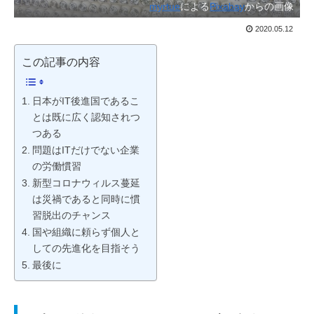
myrtue
による
Pixabay
からの画像
2020.05.12
この記事の内容
日本がIT後進国であるこ
とは既に広く認知されつ
つある
問題はITだけでない企業
の労働慣習
新型コロナウィルス蔓延
は災禍であると同時に慣
習脱出のチャンス
国や組織に頼らず個人と
しての先進化を目指そう
最後に