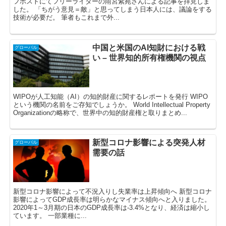
フポストにてフリーライターの雨宮紫苑さんによる記事を拝見しま
した。 「ちがう意見＝敵」と思ってしまう日本人には、議論をする
技術が必要だ。 筆者もこれまで外...
中国と米国のAI知財における戦
グローバル
い – 世界知的所有権機関の視点
WIPOが人工知能（AI）の知的財産に関するレポートを発行 WIPO
という機関の名前をご存知でしょうか。 World Intellectual Property
Organizationの略称で、世界中の知的財産権と取りまとめ...
新型コロナ影響による突発人材
グローバル
需要の話
新型コロナ影響によって不況入りし失業率は上昇傾向へ 新型コロナ
影響によってGDP成長率は明らかなマイナス傾向へと入りました。
2020年1～3月期の日本のGDP成長率は-3.4%となり、経済は縮小し
ています。 一部業種に...