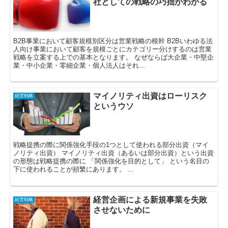
社としての戦略の巧拙がわかる
B2B事業において顧客規模別区分は営業戦略の根幹 B2Bいわゆる法
人向け事業において顧客を規模ごとにカテゴリー分けするのは営業
戦略を立案する上での基本となります。 なぜならば大企業・中堅企
業・中小企業・零細企業・個人法人はそれ...
マイノリティ出資はローリスク
経営戦略
というウソ
戦略提携の際に関係強化手段の1つとして使われる部分出資（マイ
ノリティ出資） マイノリティ出資（あるいは部分出資）という出資
の形態は戦略提携の際に 「関係強化を目的として」 という名目の
下に使われることが頻繁にあります。 ...
経営企画による新規事業を失敗
経営戦略
させないために